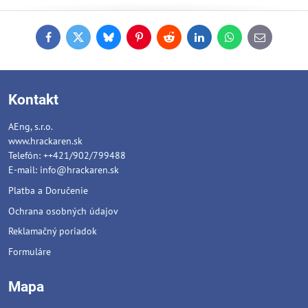
Facebook
Twitter
Bluesky
Pinterest
Reddit
LinkedIn
WhatsApp
E-
mail
Kontakt
AEng, s.r.o.
www.hrackaren.sk
Telefón: ++421/902/799488
E-mail:
info@hrackaren.sk
Platba a Doručenie
Ochrana osobných údajov
Reklamačný poriadok
Formuláre
Mapa